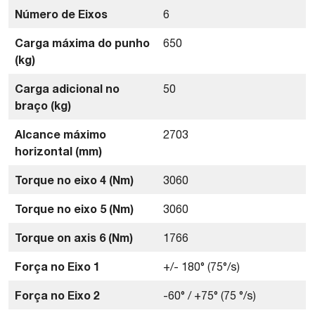
Número de Eixos
6
Carga máxima do punho
650
(kg)
Carga adicional no
50
braço (kg)
Alcance máximo
2703
horizontal (mm)
Torque no eixo 4 (Nm)
3060
Torque no eixo 5 (Nm)
3060
Torque on axis 6 (Nm)
1766
Força no Eixo 1
+/- 180° (75°/s)
Força no Eixo 2
-60° / +75° (75 °/s)