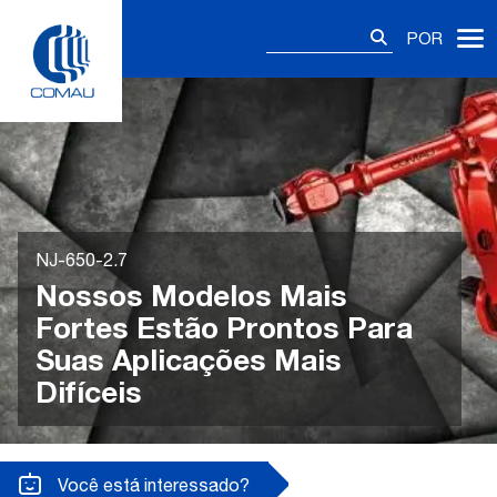
Skip
Pesquisar
to
POR
por:
content
NJ-650-2.7
Nossos Modelos Mais
Fortes Estão Prontos Para
Suas Aplicações Mais
Difíceis
Você está interessado?