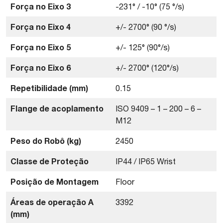
Força no Eixo 3
-231° / -10° (75 °/s)
Força no Eixo 4
+/- 2700° (90 °/s)
Força no Eixo 5
+/- 125° (90°/s)
Força no Eixo 6
+/- 2700° (120°/s)
Repetibilidade (mm)
0.15
Flange de acoplamento
ISO 9409 – 1 – 200 – 6 –
M12
Peso do Robô (kg)
2450
Classe de Proteção
IP44 / IP65 Wrist
Posição de Montagem
Floor
Áreas de operação A
3392
(mm)