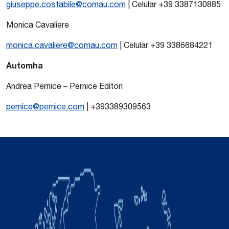
giuseppe.costabile@comau.com
| Celular +39 3387130885
Monica Cavaliere
monica.cavaliere@comau.com
| Celular +39 3386684221
Automha
Andrea Pernice – Pernice Editori
pernice@pernice.com
| +393389309563