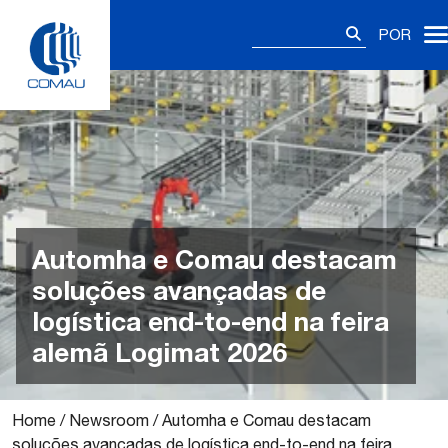
Skip
Pesquisar
to
POR
por:
content
Automha e Comau destacam
soluções avançadas de
logística end-to-end na feira
alemã Logimat 2026
Home
/
Newsroom
/
Automha e Comau destacam
soluções avançadas de logística end-to-end na feira