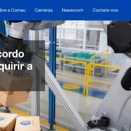
bre a Comau
Carreiras
Newsroom
Contate-nos
cordo
uirir a