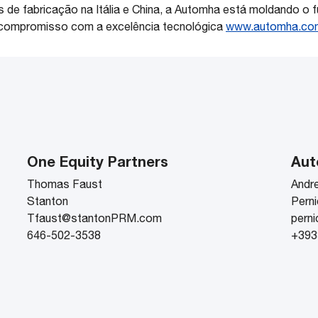
 de fabricação na Itália e China, a Automha está moldando o f
um compromisso com a excelência tecnológica
www.automha.co
One Equity Partners
Au
Thomas Faust
Andr
Stanton
Perni
Tfaust@stantonPRM.com
pern
646-502-3538
+393