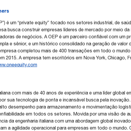
ners
”) é um “private equity” focado nos setores industrial, de saú
esa busca construir empresas líderes de mercado por meio da 
doras de negócios. A OEP é um parceiro confiável com um p
mpla e sênior, e um histórico consolidado na geração de valor
 empresa completou mais de 400 transações em todo o mundo
m 2015. A empresa tem escritórios em Nova York, Chicago, Fr
w.oneequity.com
iana com mais de 40 anos de experiência e uma líder global em
a por sua tecnologia de ponta e incansável busca pela inovaçã
e alto desempenho para armazenamento e movimentação logís
confiabilidade em todos os setores. Movida por uma visão de a
cia da engenharia italiana com uma abordagem global inovado
am a agilidade operacional para empresas em todo o mundo. 