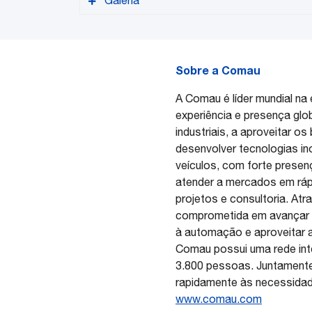
Galeria
Comau
versão PDF
Sobre a Comau
A Comau é líder mundial n
experiência e presença gl
industriais, a aproveitar 
desenvolver tecnologias ino
veículos, com forte presenç
atender a mercados em ráp
projetos e consultoria. At
comprometida em avançar o
à automação e aproveitar 
Automha
Comau possui uma rede int
3.800 pessoas. Juntamente
rapidamente às necessidade
www.comau.com