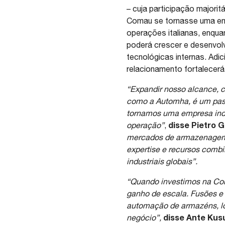
– cuja participação majorit
Comau se tornasse uma emp
operações italianas, enqua
poderá crescer e desenvol
tecnológicas internas. Ad
relacionamento fortalecerá
“Expandir nosso alcance, c
como a Automha, é um pass
tornamos uma empresa ind
disse Pietro 
operação”
,
mercados de armazenagem e
expertise e recursos comb
industriais globais”.
“Quando investimos na Com
ganho de escala. Fusões e 
automação de armazéns, lo
disse Ante Kusu
negócio”,