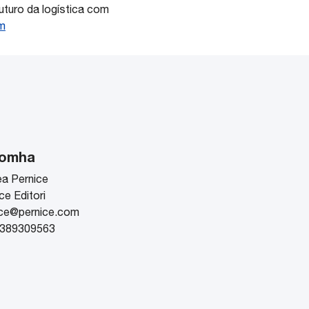
uturo da logística com
m
tomha
ea Pernice
ce Editori
ice@pernice.com
389309563