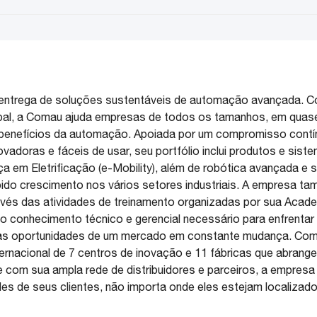
a entrega de soluções sustentáveis de automação avançada. 
obal, a Comau ajuda empresas de todos os tamanhos, em quas
os benefícios da automação. Apoiada por um compromisso contí
vadoras e fáceis de usar, seu portfólio inclui produtos e sist
a em Eletrificação (e-Mobility), além de robótica avançada e s
ido crescimento nos vários setores industriais. A empresa t
ravés das atividades de treinamento organizadas por sua Acad
 conhecimento técnico e gerencial necessário para enfrentar
as oportunidades de um mercado em constante mudança. Com se
ernacional de 7 centros de inovação e 11 fábricas que abran
 com sua ampla rede de distribuidores e parceiros, a empresa
s de seus clientes, não importa onde eles estejam localizad