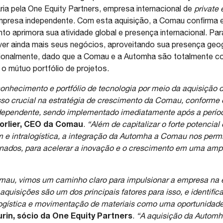
ária pela One Equity Partners, empresa internacional de
private 
resa independente. Com esta aquisição, a Comau confirma e 
nto aprimora sua atividade global e presença internacional. Pa
ver ainda mais seus negócios, aproveitando sua presença geo
icionalmente, dado que a Comau e a Automha são totalmente 
 o mútuo portfólio de projetos.
onhecimento e portfólio de tecnologia por meio da aquisição
o crucial na estratégia de crescimento da Comau, conforme 
ependente, sendo implementado imediatamente após a perío
Gorlier, CEO da Comau
.
“Além de capitalizar o forte potencia
 intralogística, a integração da Automha a Comau nos permit
inados, para acelerar a inovação e o crescimento em uma amp
au, vimos um caminho claro para impulsionar a empresa na 
aquisições são um dos principais fatores para isso, e identifi
gística e movimentação de materiais como uma oportunidade s
rin, sócio da One Equity Partners
.
“A aquisição da Automh