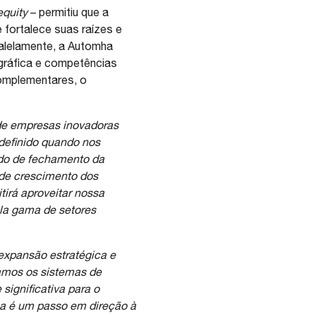
equity
– permitiu que a
fortalece suas raízes e
ralelamente, a Automha
gráfica e competências
complementares, o
 de empresas inovadoras
definido quando nos
do de fechamento da
l de crescimento dos
irá aproveitar nossa
la gama de setores
expansão estratégica e
camos os sistemas de
ignificativa para o
a é um passo em direção à