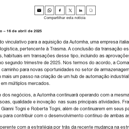
Compartilhar esta notícia
 – 16 de abril de 2025
vinculativo para a aquisição da Automha, uma empresa italian
alogística, pertencente à Trasma. A conclusão da transação es
 habituais em transações desse tipo, incluindo as aprovações
 no segundo trimestre de 2025. Nos termos do acordo, a Coma
 caminho para novas oportunidades no setor de armazenagem 
mais um passo na criação de um hub de automação industrial, 
r em múltiplos mercados.
ade dos negócios, a Automha continuará operando com a mesma 
oas, qualidade e inovação nas suas principais atividades. Fr
ianni Togni e Roberta Togni, além de continuarem em seus pap
 para contribuir com o desenvolvimento contínuo de ambas a
coerente com a estratégia por trás da recente mudança na est