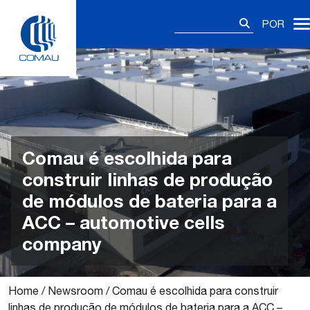
Skip
Pesquisar
to
POR
por:
content
Comau é escolhida para
construir linhas de produção
de módulos de bateria para a
ACC – automotive cells
company
Home
/
Newsroom
/
Comau é escolhida para construir
linhas de produção de módulos de bateria para a ACC –