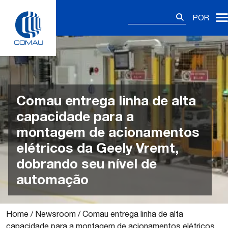
Skip
Pesquisar
to
POR
por:
content
Comau entrega linha de alta
capacidade para a
montagem de acionamentos
elétricos da Geely Vremt,
dobrando seu nível de
automação
Home
/
Newsroom
/
Comau entrega linha de alta
capacidade para a montagem de acionamentos elétricos