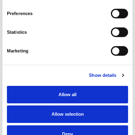
Preferences
Produits associés
Statistics
Marketing
Show details
PAL-180-3.1
180 kg
Charge utile jusqu’à:
Allow all
3100 mm
Portée max. de:
0.10 mm
Répétabilité:
Allow selection
Voir tout
Deny