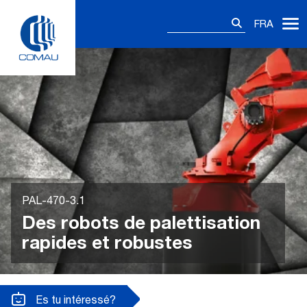
Skip
Rechercher :
to
FRA
content
PAL-470-3.1
Des robots de palettisation
rapides et robustes
Es tu intéressé?