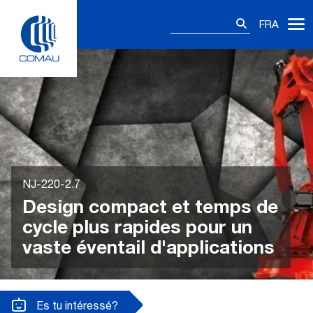
Skip
Rechercher :
to
FRA
content
NJ-220-2.7
Design compact et temps de
cycle plus rapides pour un
vaste éventail d'applications
Es tu intéressé?