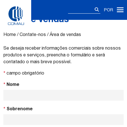
Pesquisar
POR
por:
Área de vendas
Skip
to
content
Home
/
Contate-nos
/
Área de vendas
Se deseja receber informações comerciais sobre nossos
produtos e serviços, preencha o formulário e será
contatado o mais breve possível.
*
campo obrigatório
*
Nome
*
Sobrenome