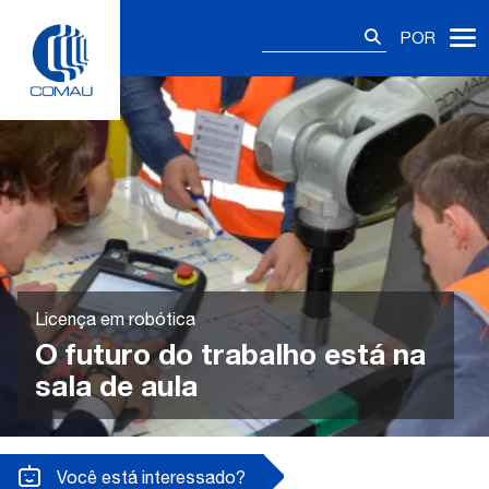
Skip
Pesquisar
to
POR
por:
content
Licença em robótica
O futuro do trabalho está na
sala de aula
Você está interessado?