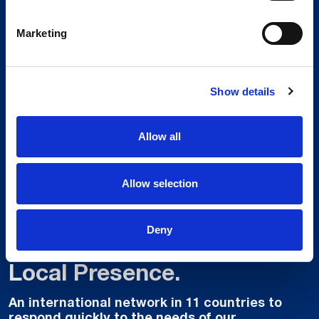
Marketing
Show details
Allow all
Allow selection
Deny
Global Spirit,
Local Presence.
An international network in 11 countries to
respond quickly to the needs of our