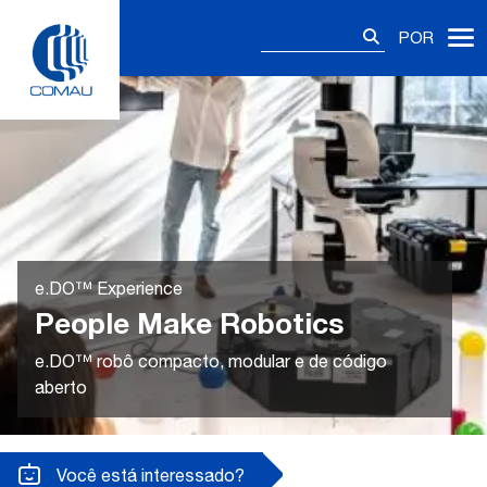
Skip
Pesquisar
to
POR
por:
content
e.DO™ Experience
People Make Robotics
e.DO™ robô compacto, modular e de código
aberto
Você está interessado?