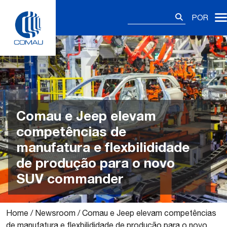
Skip
Pesquisar
to
POR
por:
content
Comau e Jeep elevam
competências de
manufatura e flexbilididade
de produção para o novo
SUV commander
Home
/
Newsroom
/
Comau e Jeep elevam competências
de manufatura e flexbilididade de produção para o novo