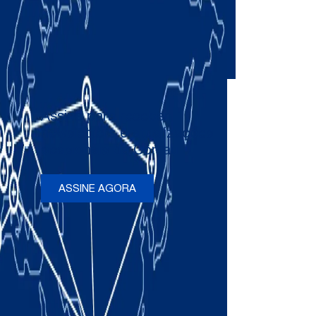
Assine para receber
newsletters e atualizações
ocasionais da Comau
ASSINE AGORA