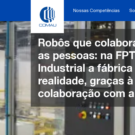
Skip
to
Nossas Competências
So
content
Robôs que colabo
as pessoas: na FP
Industrial a fábrica 
realidade, graças à
colaboração com 