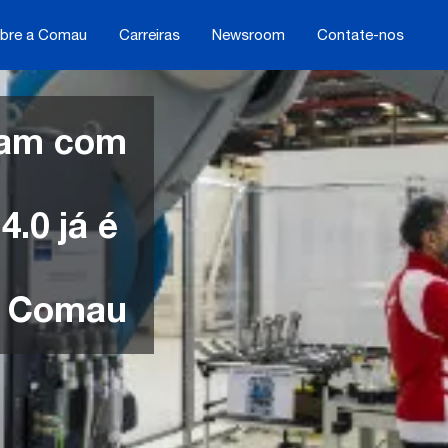
bre a Comau
Carreiras
Newsroom
Contate-nos
ram com
T
4.0 já é
a Comau