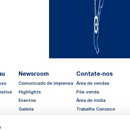
au
Newsroom
Contate-nos
sso
Comunicado de imprensa
Área de vendas
rativa
Highlights
Pós-venda
Eventos
Área de mídia
Galeria
Trabalhe Conosco
Solicite um orçamento
s