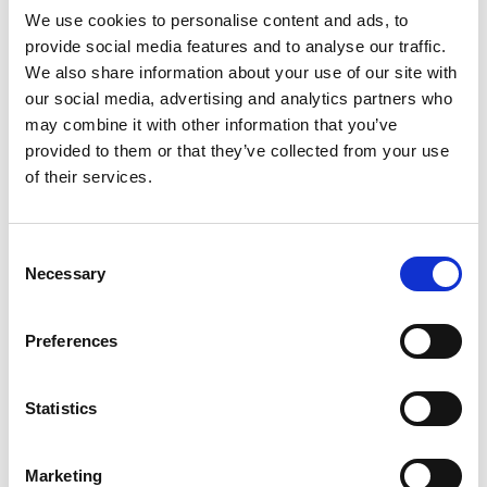
avons développé un programme multiculturel spécial de
We use cookies to personalise content and ads, to
gestion de projet pour faciliter la collaboration entre des
provide social media features and to analyse our traffic.
équipes composées de personnes de différentes
We also share information about your use of our site with
nationalités.
our social media, advertising and analytics partners who
may combine it with other information that you’ve
Les outils pratiques produits ont été rassemblés dans une
provided to them or that they’ve collected from your use
boîte à outils que nos gestionnaires de projet utilisent dans
of their services.
leurs projets.
Boîte à outils multiculturelle
Consent
Necessary
Notre boîte à outils comprend trois zones reliées aux
Selection
principales phases du cycle de vie d’une équipe pendant un
projet :
Preferences
Création d’une équipe de projet
– inclut des outils
pour soutenir les activités de lancement dans un projet
Statistics
Gestion d’une équipe de projet
– inclut des outils
pour soutenir la planification, l’exécution, la surveillance
et les
Marketing