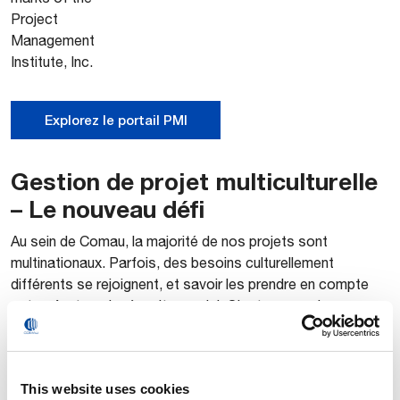
Project
Management
Institute, Inc.
Explorez le portail PMI
Gestion de projet multiculturelle
– Le nouveau défi
Au sein de Comau, la majorité de nos projets sont
multinationaux. Parfois, des besoins culturellement
différents se rejoignent, et savoir les prendre en compte
est un facteur de réussite crucial. C’est pourquoi nous
attendons de nos gestionnaires de projet qu’ils soient des
agents multiculturels, capables de soutenir de façon
proactive la création d’équipes interculturelles et de diriger
This website uses cookies
des projets interculturels. Pour répondre à ce besoin, nous