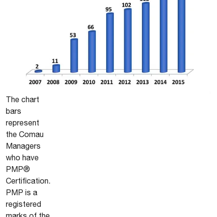
The chart
bars
represent
the Comau
Managers
who have
PMP®
Certification.
PMP is a
registered
marks of the