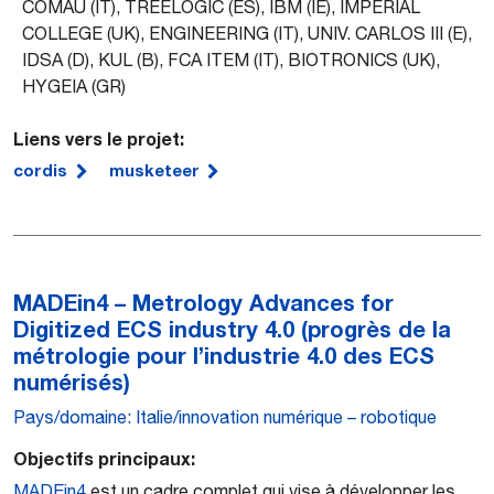
COMAU (IT), TREELOGIC (ES), IBM (IE), IMPERIAL
COLLEGE (UK), ENGINEERING (IT), UNIV. CARLOS III (E),
IDSA (D), KUL (B), FCA ITEM (IT), BIOTRONICS (UK),
HYGEIA (GR)
Liens vers le projet:
cordis
musketeer
MADEin4 – Metrology Advances for
Digitized ECS industry 4.0 (progrès de la
métrologie pour l’industrie 4.0 des ECS
numérisés)
Pays/domaine: Italie/innovation numérique – robotique
Objectifs principaux:
MADEin4
est un cadre complet qui vise à développer les