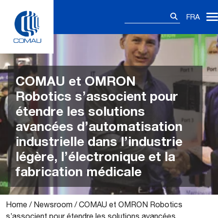
Skip
Rechercher :
to
FRA
content
COMAU et OMRON
Robotics s’associent pour
étendre les solutions
avancées d’automatisation
industrielle dans l’industrie
légère, l’électronique et la
fabrication médicale
Home
/
Newsroom
/
COMAU et OMRON Robotics
s’associent pour étendre les solutions avancées