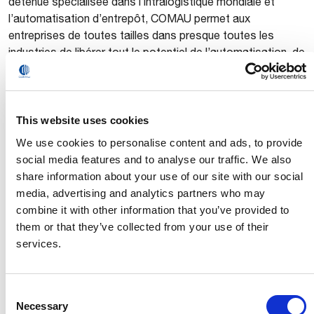
détenue spécialisée dans l’intralogistique mondiale et
l’automatisation d’entrepôt, COMAU permet aux
entreprises de toutes tailles dans presque toutes les
industries de libérer tout le potentiel de l’automatisation, de
la robotique et des technologies numériques – et
d’augmenter leur efficacité, leur flexibilité et leur
compétitivité sur des marchés en croissance rapide.
This website uses cookies
Le portefeuille de COMAU comprend des produits et
We use cookies to personalise content and ads, to provide
systèmes pour la fabrication de véhicules, avec une forte
social media features and to analyse our traffic. We also
présence dans l’e-Mobilité, ainsi que des solutions
share information about your use of our site with our social
robotiques et numériques de pointe pour une variété de
media, advertising and analytics partners who may
secteurs industriels, tels que les chantiers navals,
combine it with other information that you’ve provided to
l’agroalimentaire, la logistique, la pharmacie et les énergies
them or that they’ve collected from your use of their
renouvelables. COMAU propose également des services
services.
de gestion de projet et de conseil et dispose d’une
académie de formation reconnue internationalement.
Automha développe des systèmes de manutention de
Consent
stockage et de récupération automatisés intelligents et
Necessary
Selection