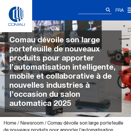
Skip
Rechercher :
to
FRA
content
Comau dévoile son large
portefeuille de nouveaux
produits pour apporter
l’automatisation intelligente,
mobile et collaborative à de
nouvelles industries à
l’occasion du salon
automatica 2025
Home
/
Newsroom
/
Comau dévoile son large portefeuille
de nouveaux produits pour apporter l’automatisation