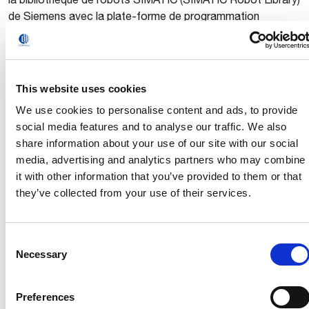
de Siemens avec la plate-forme de programmation
“Comau Next Generation Programming Platform”, ce qui
permet aux entreprises utilisant des automates Siemens
de bénéficier d’une compatibilité parfaite avec les robots
Comau. Cette solution réduit encore la complexité du
This website uses cookies
déploiement de l’automatisation et élimine la nécessité
We use cookies to personalise content and ads, to provide
d’un investissement technologique important ou d’une
social media features and to analyse our traffic. We also
courbe d’apprentissage abrupte.
share information about your use of our site with our social
media, advertising and analytics partners who may combine
Nicole Clement, responsable de la Business Unit de Comau
it with other information that you’ve provided to them or that
pour les solutions d’automatisation avancée, participera à
they’ve collected from your use of their services.
la table ronde des dirigeants de l’IFR qui se tiendra le 25 juin
de 13 à 14 heures au forum Automatica, hall A5. La
Consent
session, intitulée Global Robotics Market : Comment
Necessary
Selection
l’Europe peut-elle améliorer son jeu ? est ouverte à tous
les participants et promet un échange dynamique sur le rôle
stratégique de l’Europe dans l’écosystème évolutif de la
Preferences