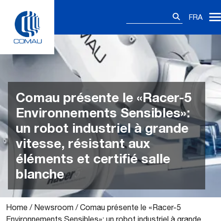
Skip
Rechercher :
to
FRA
content
Comau présente le «Racer-5
Environnements Sensibles»:
un robot industriel à grande
vitesse, résistant aux
éléments et certifié salle
blanche
Home
/
Newsroom
/
Comau présente le «Racer-5
Environnements Sensibles»: un robot industriel à grande