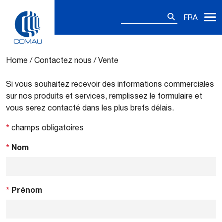
Rechercher :
FRA
Vente
Skip
to
content
Home
/
Contactez nous
/
Vente
Si vous souhaitez recevoir des informations commerciales
sur nos produits et services, remplissez le formulaire et
vous serez contacté dans les plus brefs délais.
*
champs obligatoires
*
Nom
*
Prénom