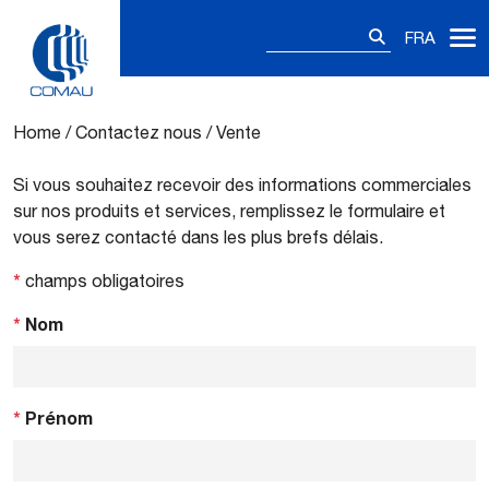
Rechercher :
FRA
Vente
Skip
to
content
Home
/
Contactez nous
/
Vente
Si vous souhaitez recevoir des informations commerciales
sur nos produits et services, remplissez le formulaire et
vous serez contacté dans les plus brefs délais.
*
champs obligatoires
*
Nom
*
Prénom