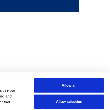
Allow all
m
be
alyse our
ing and
Allow selection
r that