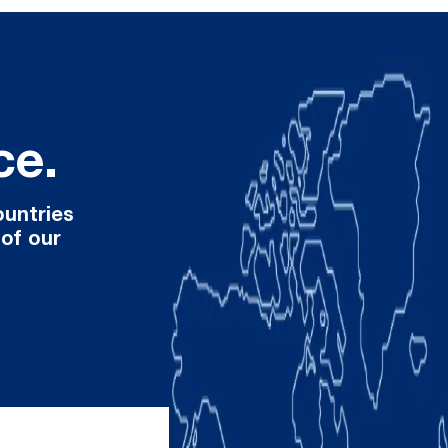
ce.
ountries
 of our