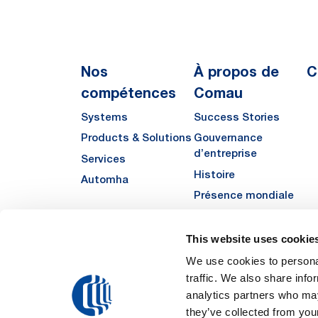
Nos
À propos de
C
compétences
Comau
Systems
Success Stories
Products & Solutions
Gouvernance
d’entreprise
Services
Histoire
Automha
Présence mondiale
Qualité
Sustainability
This website uses cookie
Fornisseurs
We use cookies to personal
traffic. We also share info
Funded Projects
analytics partners who may
they’ve collected from your