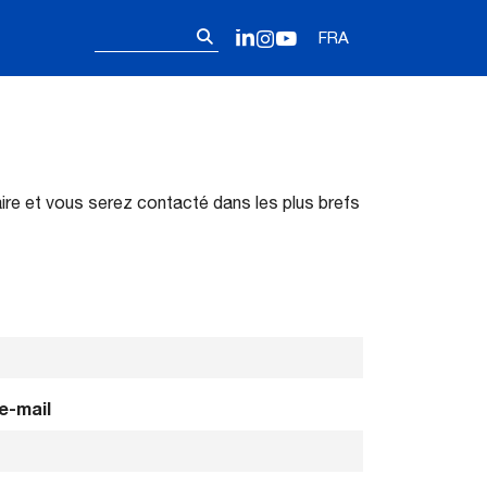
Follow us on 
Rechercher :
LinkedIn
Instagram
YouTube
FRA
ire et vous serez contacté dans les plus brefs
e-mail