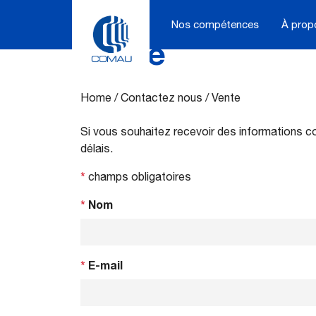
Nos compétences
À prop
Vente
Skip
to
content
Home
/
Contactez nous
/
Vente
Si vous souhaitez recevoir des informations co
délais.
*
champs obligatoires
*
Nom
*
E-mail