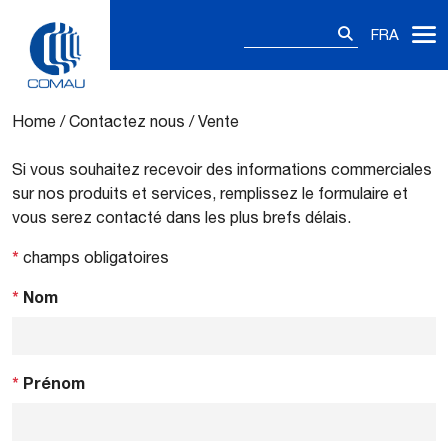
Rechercher :
FRA
Vente
Skip
to
content
Home
/
Contactez nous
/
Vente
Si vous souhaitez recevoir des informations commerciales
sur nos produits et services, remplissez le formulaire et
vous serez contacté dans les plus brefs délais.
*
champs obligatoires
*
Nom
*
Prénom