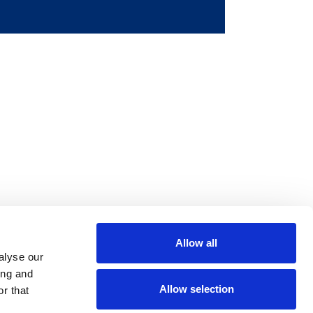
Allow all
m
be
alyse our
ing and
Allow selection
r that