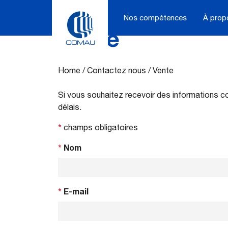
Nos compétences
À prop
Vente
Skip
to
content
Home
/
Contactez nous
/
Vente
Si vous souhaitez recevoir des informations co
délais.
*
champs obligatoires
*
Nom
*
E-mail