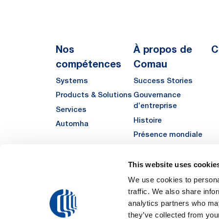
Nos
À propos de
C
compétences
Comau
Systems
Success Stories
Products & Solutions
Gouvernance
d’entreprise
Services
Histoire
Automha
Présence mondiale
Qualité
Sustainability
This website uses cookie
Fornisseurs
We use cookies to personal
traffic. We also share info
Funded Projects
analytics partners who may
they’ve collected from your