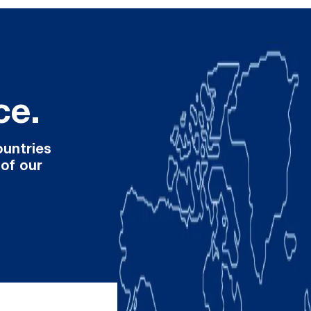
ce.
ountries
 of our