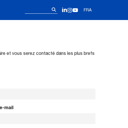
Follow us on 
Rechercher :
LinkedIn
Instagram
YouTube
FRA
ire et vous serez contacté dans les plus brefs
e-mail