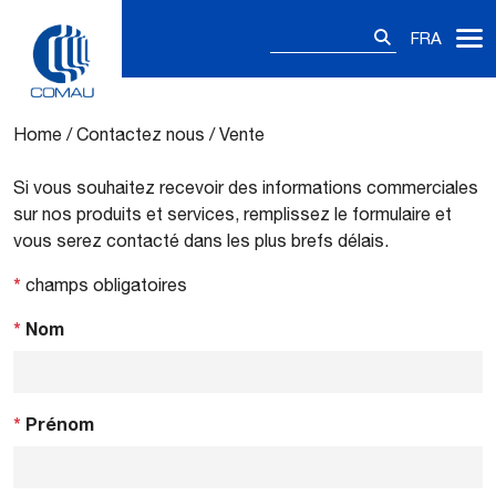
Rechercher :
FRA
Vente
Skip
to
content
Home
/
Contactez nous
/
Vente
Si vous souhaitez recevoir des informations commerciales
sur nos produits et services, remplissez le formulaire et
vous serez contacté dans les plus brefs délais.
*
champs obligatoires
*
Nom
*
Prénom