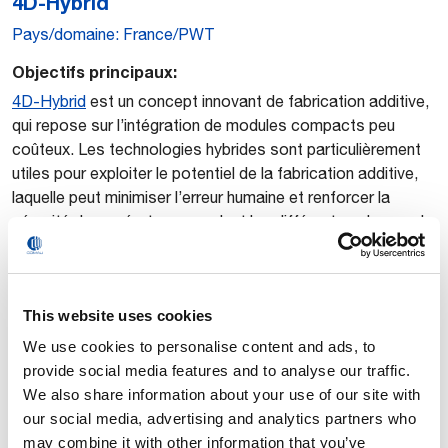
4D-Hybrid
Pays/domaine: France/PWT
Objectifs principaux:
4D-Hybrid
est un concept innovant de fabrication additive,
qui repose sur l’intégration de modules compacts peu
coûteux. Les technologies hybrides sont particulièrement
utiles pour exploiter le potentiel de la fabrication additive,
laquelle peut minimiser l’erreur humaine et renforcer la
sécurité des opérateurs pendant les différentes phases du
cycle de vie d’un produit, depuis la production jusqu’à
l’entretien des composants défectueux, en passant par les
réparations sur place. Le projet s’est concentré sur le
This website uses cookies
développement de quatre modules composant les
systèmes de commande et de suivi à intégrer dans la
We use cookies to personalise content and ads, to
technologie de production déjà existante. Comau a
provide social media features and to analyse our traffic.
incorporé ces modules dans les machines toutes-en-un et
We also share information about your use of our site with
les robots de centres d’usinage extrêmement flexibles et
our social media, advertising and analytics partners who
de cellules robotisées. 4D-Hybrid a été mis en œuvre et
may combine it with other information that you’ve