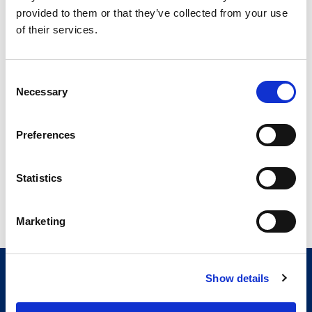
validé dans trois cas d’utilisation, dans les secteurs de
provided to them or that they’ve collected from your use
l’aérospatiale, du pétrole et du gaz et de la production
of their services.
d’énergie.
Période
Consent
Necessary
01.2017 - 12.2019
Selection
Partenaires
Preferences
COMAU FRANCE, LMS, Prima Power, 3D New
Technologies, POLITO, Koord
Statistics
Liens vers le projet:
4dhybrid
Marketing
Show details