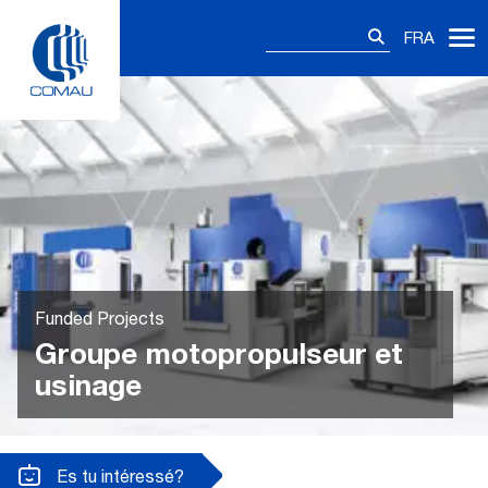
Skip
Rechercher :
to
FRA
content
Funded Projects
Groupe motopropulseur et
usinage
Es tu intéressé?