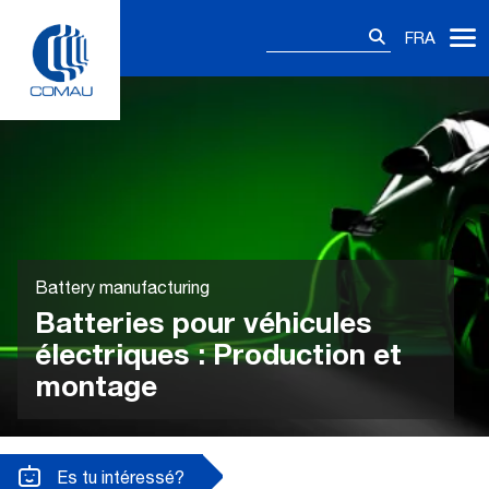
Skip
Rechercher :
to
FRA
content
Battery manufacturing
Batteries pour véhicules
électriques : Production et
montage
Es tu intéressé?