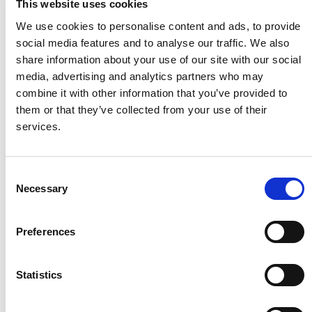
This website uses cookies
Service de presse
We use cookies to personalise content and ads, to provide
Tél. +39 040 3192473
social media features and to analyse our traffic. We also
press.office@fincantieri.it
share information about your use of our site with our social
media, advertising and analytics partners who may
Relations avec les investisseurs
combine it with other information that you’ve provided to
them or that they’ve collected from your use of their
Tél. +39 040 3192111
services.
investor.relations@fincantieri.it
Consent
À propos de Comau
Necessary
Selection
Comau, entreprise de
Stellantis
, est un leader mondial des
solutions durables d’automatisation avancée. Forte de 50
Preferences
ans d’expérience et d’une présence mondiale, Comau aide
les entreprises de toutes tailles, dans presque tous les
Statistics
secteurs industriels, à tirer parti de l’automatisation.
Grâce à son engagement continu dans la conception et le