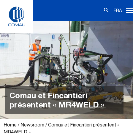
Skip
Rechercher :
to
FRA
content
Comau et Fincantieri
présentent « MR4WELD »
Home
/
Newsroom
/
Comau et Fincantieri présentent «
MR4WELD »