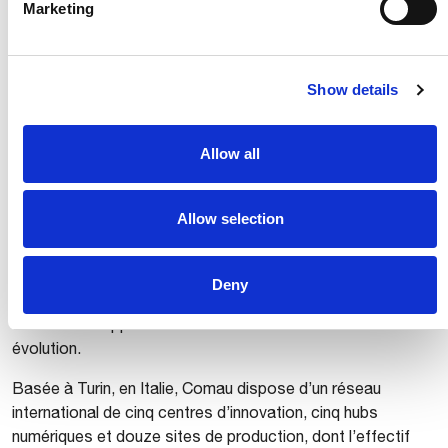
Marketing
développement de technologies innovantes et faciles à
utiliser, Comau propose des produits et systèmes destinés
à la construction automobile, très utilisés dans
Show details
l’électromobilité, ainsi que des solutions robotiques et
numériques avancées répondant aux besoins des marchés
dynamiques dans le domaine industriel.
Allow all
L’offre de l’entreprise s’étend également à la gestion de
projet et au conseil. À travers les activités de formation
Allow selection
organisées par Comau Academy, Comau accroît les
connaissances techniques et
managériales qui permettent de relever les défis liés à
Deny
l’automatisation et
de saisir les opportunités d’un marché en constante
évolution.
Basée à Turin, en Italie, Comau dispose d’un réseau
international de cinq centres d’innovation, cinq hubs
numériques et douze sites de production, dont l’effectif