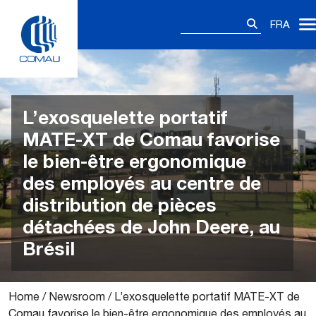
Skip
Rechercher :
to
FRA
content
L’exosquelette portatif
MATE-XT de Comau favorise
le bien-être ergonomique
des employés au centre de
distribution de pièces
détachées de John Deere, au
Brésil
Home
/
Newsroom
/
L’exosquelette portatif MATE-XT de
Comau favorise le bien-être ergonomique des employés au