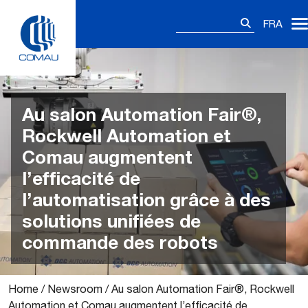
Skip
Rechercher :
to
FRA
content
Au salon Automation Fair®,
Rockwell Automation et
Comau augmentent
l’efficacité de
l’automatisation grâce à des
solutions unifiées de
commande des robots
Home
/
Newsroom
/
Au salon Automation Fair®, Rockwell
Automation et Comau augmentent l’efficacité de