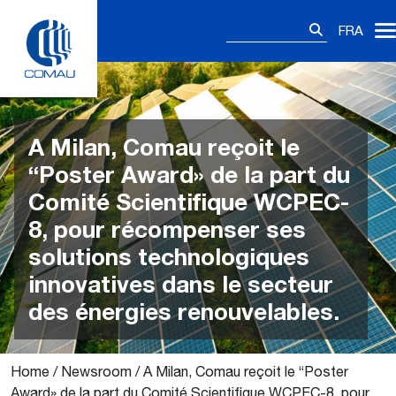
Skip
Rechercher :
to
FRA
content
A Milan, Comau reçoit le
“Poster Award» de la part du
Comité Scientifique WCPEC-
8, pour récompenser ses
solutions technologiques
innovatives dans le secteur
des énergies renouvelables.
Home
/
Newsroom
/
A Milan, Comau reçoit le “Poster
Award» de la part du Comité Scientifique WCPEC-8, pour