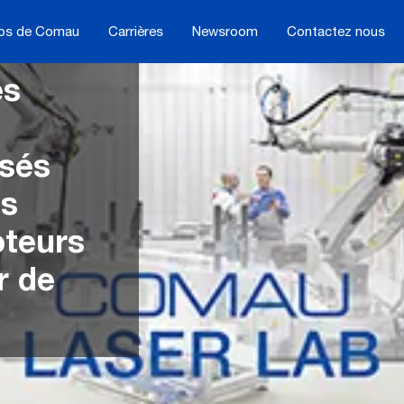
os de Comau
Carrières
Newsroom
Contactez nous
es
isés
es
oteurs
r de