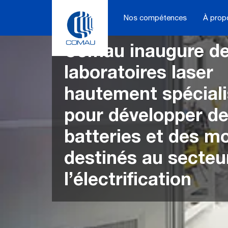
Skip
to
Nos compétences
À prop
content
Comau inaugure d
laboratoires laser
hautement spécial
pour développer d
batteries et des m
destinés au secteu
l’électrification