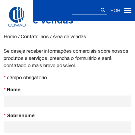
Pesquisar
POR
por:
Área de vendas
Skip
to
content
Home
/
Contate-nos
/
Área de vendas
Se deseja receber informações comerciais sobre nossos
produtos e serviços, preencha o formulário e será
contatado o mais breve possível.
*
campo obrigatório
*
Nome
*
Sobrenome