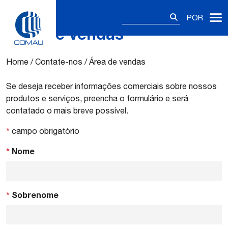
Pesquisar
POR
por:
Área de vendas
Skip
to
content
Home
/
Contate-nos
/
Área de vendas
Se deseja receber informações comerciais sobre nossos
produtos e serviços, preencha o formulário e será
contatado o mais breve possível.
*
campo obrigatório
*
Nome
*
Sobrenome