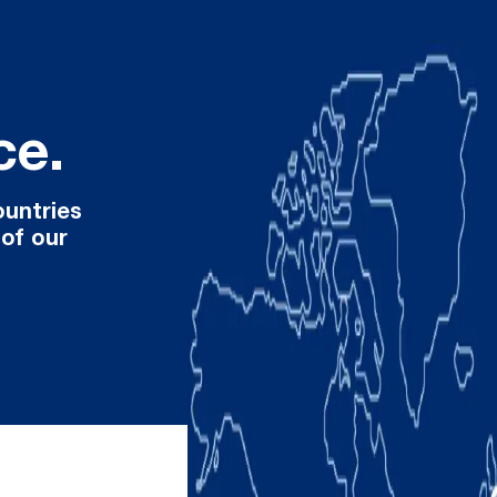
ce.
ountries
 of our