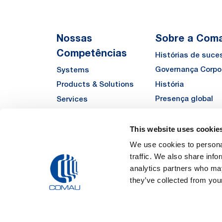
Nossas
Sobre a Com
Competências
Histórias de suce
Governança Corpo
Systems
História
Products & Solutions
Presença global
Services
Qualidade
Automha
Sustentabilidade
This website uses cookie
Fornecedores
We use cookies to personal
traffic. We also share info
Funded Projects
analytics partners who may
they’ve collected from your
Legal Notes and Pri
Política