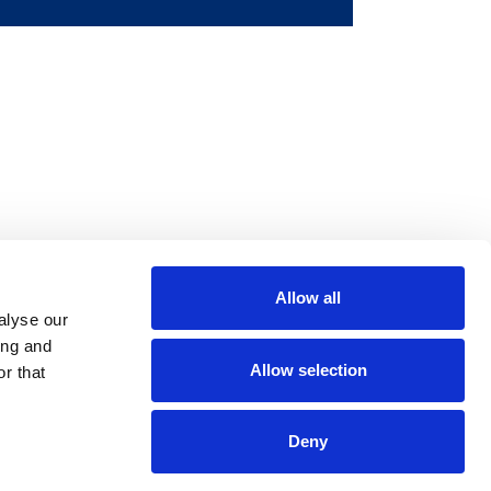
Allow all
m
be
alyse our
ing and
Allow selection
r that
Deny
 Policy