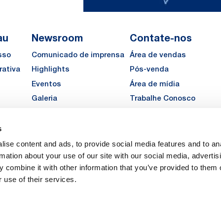
au
Newsroom
Contate-nos
sso
Comunicado de imprensa
Área de vendas
rativa
Highlights
Pós-venda
Eventos
Área de mídia
Galeria
Trabalhe Conosco
Solicite um orçamento
s
LinkedIn
Instagra
YouTu
ise content and ads, to provide social media features and to an
Carreiras
rmation about your use of our site with our social media, advertis
 combine it with other information that you’ve provided to them o
 use of their services.
vacy
 de privacidade
Legal Notes
Company Info
Cookie