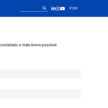
Follow us on o
Pesquisar
LinkedIn
Instagram
YouTube
POR
por:
contatado o mais breve possível.