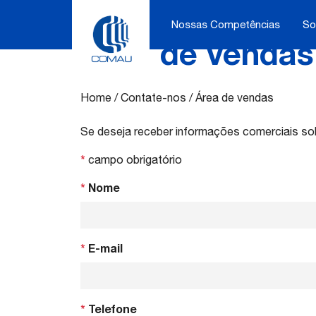
Nossas Competências
So
Área de vendas
Skip
to
content
Home
/
Contate-nos
/
Área de vendas
Se deseja receber informações comerciais sob
*
campo obrigatório
*
Nome
*
E-mail
*
Telefone