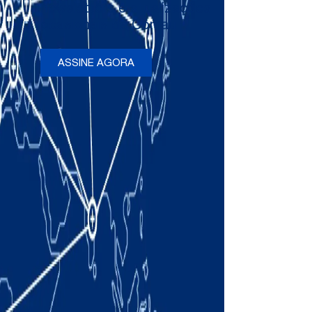
newsletters e atualizações
ocasionais da Comau
ASSINE AGORA