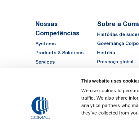
Nossas
Sobre a Com
Competências
Histórias de suce
Governança Corpo
Systems
História
Products & Solutions
Presença global
Services
Qualidade
Automha
Sustentabilidade
This website uses cookie
Fornecedores
We use cookies to personal
traffic. We also share info
Funded Projects
analytics partners who may
they’ve collected from your
Legal Notes and Pri
Política