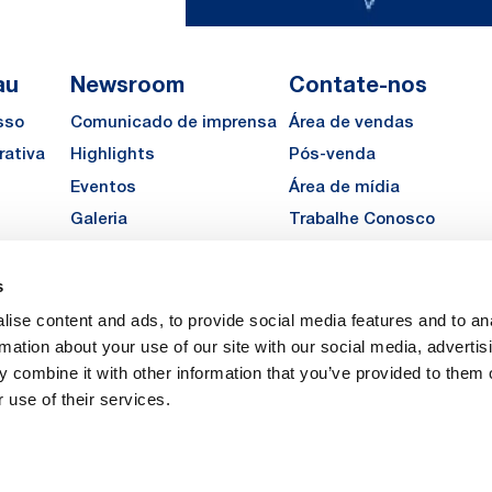
au
Newsroom
Contate-nos
sso
Comunicado de imprensa
Área de vendas
rativa
Highlights
Pós-venda
Eventos
Área de mídia
Galeria
Trabalhe Conosco
Solicite um orçamento
s
LinkedIn
Instagra
YouTu
ise content and ads, to provide social media features and to an
Carreiras
rmation about your use of our site with our social media, advertis
 combine it with other information that you’ve provided to them o
 use of their services.
vacy
 de privacidade
Legal Notes
Company Info
Cookie