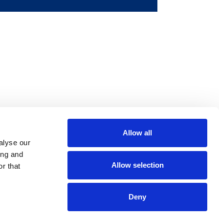
Allow all
m
be
alyse our
ing and
Allow selection
r that
Deny
 Policy