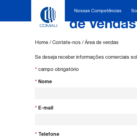
Nossas Competências
So
Área de vendas
Skip
to
content
Home
/
Contate-nos
/
Área de vendas
Se deseja receber informações comerciais sob
*
campo obrigatório
*
Nome
*
E-mail
*
Telefone