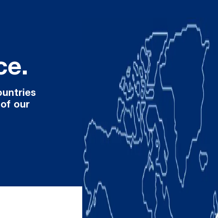
ce.
ountries
 of our