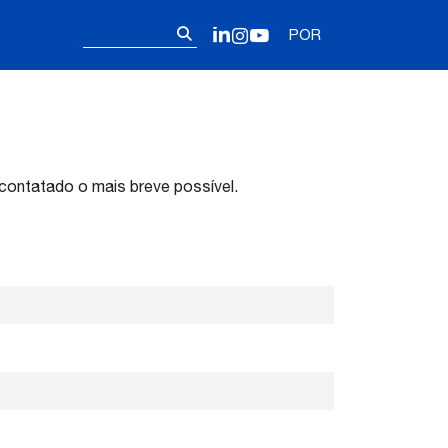
Follow us on o
Pesquisar
LinkedIn
Instagram
YouTube
POR
por:
contatado o mais breve possível.