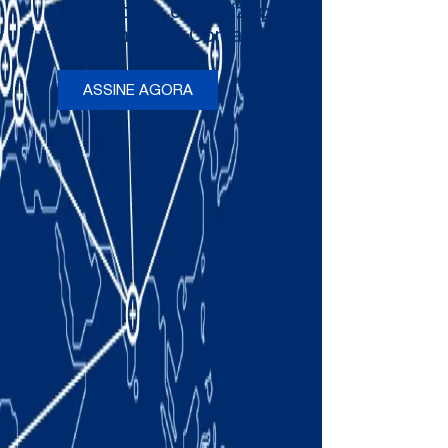
newsletters e atualizações
ocasionais da Comau
ASSINE AGORA