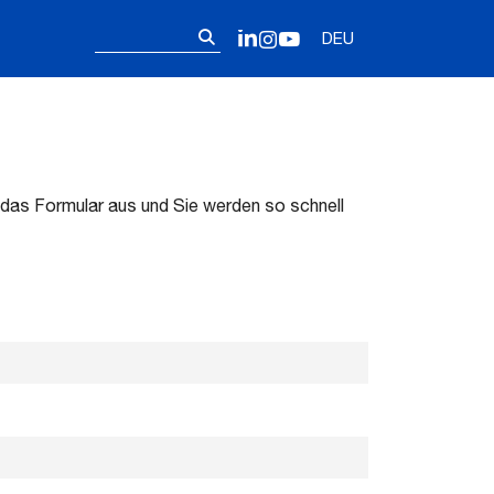
Follow us on 
Suchen
LinkedIn
Instagram
YouTube
DEU
nach:
 das Formular aus und Sie werden so schnell