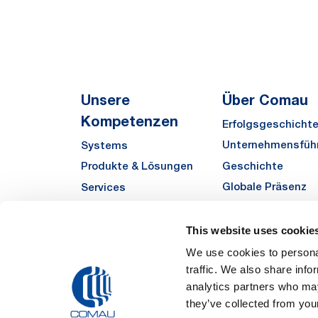
Unsere
Über Comau
Kompetenzen
Erfolgsgeschicht
Unternehmensfüh
Systems
Geschichte
Produkte & Lösungen
Globale Präsenz
Services
Qualität
Automha
Sustainability
This website uses cookie
Zulieferer
We use cookies to personal
traffic. We also share info
Funded Projects
analytics partners who may
they’ve collected from your