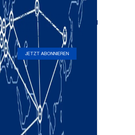
Melden Sie sich an, um
gelegentliche Newsletter und
Updates von Comau zu
erhalten
JETZT ABONNIEREN