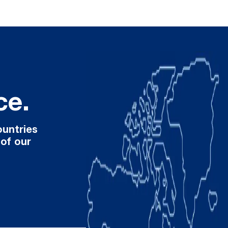
ce.
ountries
 of our