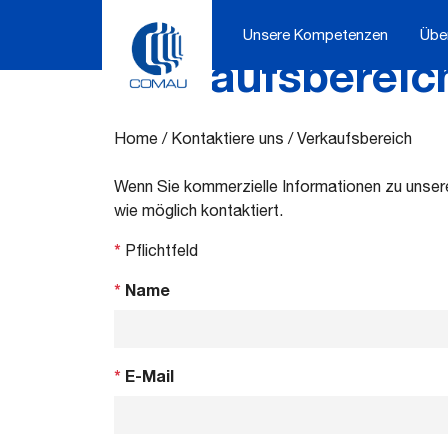
Unsere Kompetenzen
Übe
Verkaufsbereic
Skip
to
content
Home
/
Kontaktiere uns
/
Verkaufsbereich
Wenn Sie kommerzielle Informationen zu unsere
wie möglich kontaktiert.
*
Pflichtfeld
*
Name
*
E-Mail