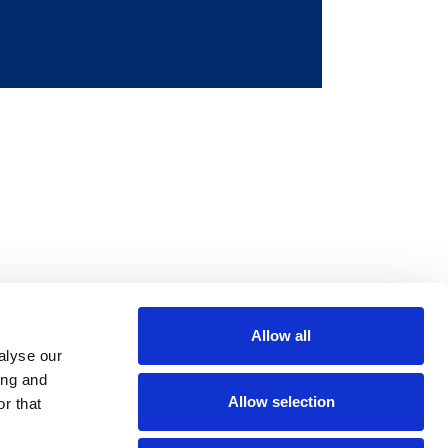
Allow all
m
be
alyse our
ing and
Allow selection
r that