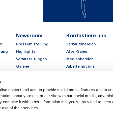
Newsroom
Kontaktiere uns
en
Pressemitteilung
Verkaufsbereich
rung
Highlights
After-Sales
Veranstaltungen
Medienbereich
Galerie
Arbeite mit uns
MATE Angebot einholen
s
LinkedIn
Instagra
YouTu
ise content and ads, to provide social media features and to an
Karriere
rmation about your use of our site with our social media, advertis
 combine it with other information that you’ve provided to them o
 use of their services.